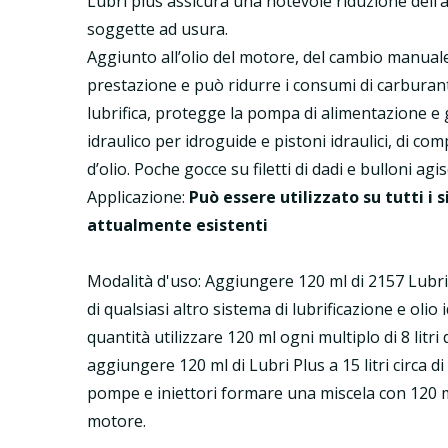
Lubri plus assicura una notevole riduzione dell’
soggette ad usura.
Aggiunto all’olio del motore, del cambio manuale e
prestazione e può ridurre i consumi di carburant
lubrifica, protegge la pompa di alimentazione e gl
idraulico per idroguide e pistoni idraulici, di com
d’olio. Poche gocce su filetti di dadi e bulloni a
Applicazione:
Può essere utilizzato su tutti i
attualmente esistenti
Modalità d'uso: Aggiungere 120 ml di 2157 Lubri P
di qualsiasi altro sistema di lubrificazione e olio 
quantità utilizzare 120 ml ogni multiplo di 8 litri
aggiungere 120 ml di Lubri Plus a 15 litri circa 
pompe e iniettori formare una miscela con 120 ml 
motore.