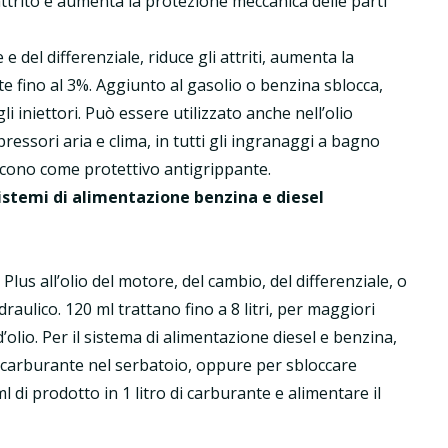
attrito e aumenta la protezione meccanica delle parti
 del differenziale, riduce gli attriti, aumenta la
e fino al 3%. Aggiunto al gasolio o benzina sblocca,
i iniettori. Può essere utilizzato anche nell’olio
pressori aria e clima, in tutti gli ingranaggi a bagno
giscono come protettivo antigrippante.
 sistemi di alimentazione benzina e diesel
lus all’olio del motore, del cambio, del differenziale, o
idraulico. 120 ml trattano fino a 8 litri, per maggiori
 d’olio. Per il sistema di alimentazione diesel e benzina,
di carburante nel serbatoio, oppure per sbloccare
di prodotto in 1 litro di carburante e alimentare il