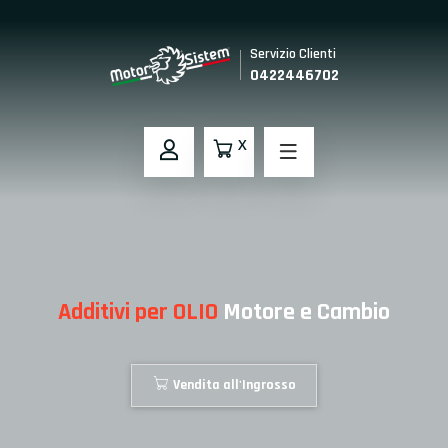
Servizio Clienti
0422446702
X
Additivi per OLIO
Motore e Cambio
Vendita all'Ingrosso