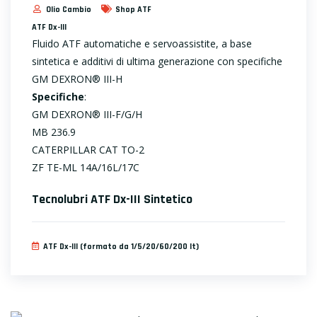
Olio Cambio
Shop ATF
ATF Dx-III
Fluido ATF automatiche e servoassistite, a base
sintetica e additivi di ultima generazione con specifiche
GM DEXRON® III-H
Specifiche
:
GM DEXRON® III-F/G/H
MB 236.9
CATERPILLAR CAT TO-2
ZF TE-ML 14A/16L/17C
Tecnolubri ATF Dx-III Sintetico
ATF Dx-III (formato da 1/5/20/60/200 lt)