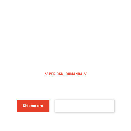
// PER OGNI DOMANDA //
+39.0422.446702
Chiama ora
Prenota un appuntamento