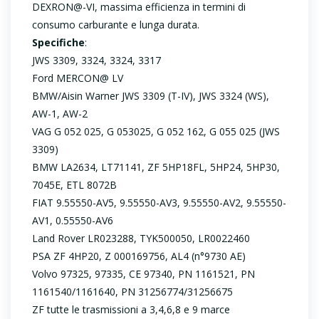
DEXRON@-VI, massima efficienza in termini di
consumo carburante e lunga durata.
Specifiche
:
JWS 3309, 3324, 3324, 3317
Ford MERCON@ LV
BMW/Aisin Warner JWS 3309 (T-IV), JWS 3324 (WS),
AW-1, AW-2
VAG G 052 025, G 053025, G 052 162, G 055 025 (JWS
3309)
BMW LA2634, LT71141, ZF 5HP18FL, 5HP24, 5HP30,
7045E, ETL 8072B
FIAT 9.55550-AV5, 9.55550-AV3, 9.55550-AV2, 9.55550-
AV1, 0.55550-AV6
Land Rover LR023288, TYK500050, LR0022460
PSA ZF 4HP20, Z 000169756, AL4 (n°9730 AE)
Volvo 97325, 97335, CE 97340, PN 1161521, PN
1161540/1161640, PN 31256774/31256675
ZF tutte le trasmissioni a 3,4,6,8 e 9 marce